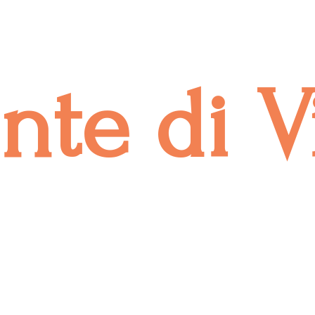
onte
di V