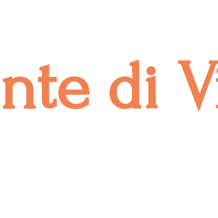
onte
di V