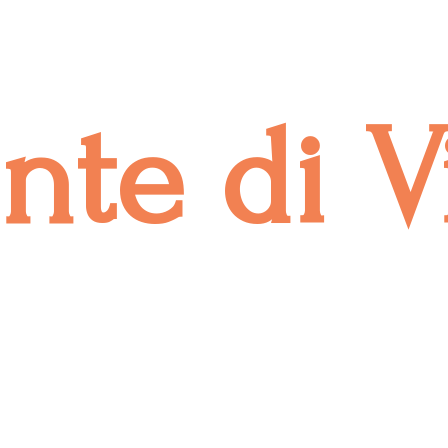
onte
di V