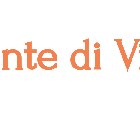
onte
di V